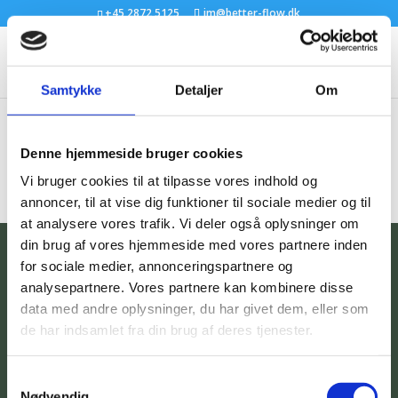
+45 2872 5125
im@better-flow.dk
Samtykke
Detaljer
Om
image
Denne hjemmeside bruger cookies
Vi bruger cookies til at tilpasse vores indhold og
annoncer, til at vise dig funktioner til sociale medier og til
at analysere vores trafik. Vi deler også oplysninger om
din brug af vores hjemmeside med vores partnere inden
for sociale medier, annonceringspartnere og
analysepartnere. Vores partnere kan kombinere disse
BETTER
FLOW
v/Inge Svane
data med andre oplysninger, du har givet dem, eller som
Langå Mark 24
de har indsamlet fra din brug af deres tjenester.
8870 Langå
+45 2872 5125
Samtykkevalg
im@better-flow.dk
Nødvendig