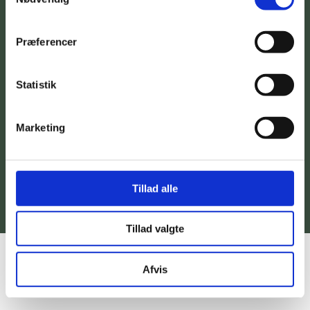
Præferencer
Statistik
” Først når vi accepterer vores sår, kan vi
begynde at hele.”
Marketing
Inge Svane
Tillad alle
Tillad valgte
Afvis