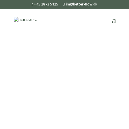
+45 2872 5125
im@better-flow.dk
Somatisk Traumeterapeut
Certificeret
96 timer – 12 undervisningsdage – faglig certificering
Titel efter endt uddannelse:
Certificeret somatisk
traumeterapeut
Næste opstart:
21. september 2027
Den certificerede uddannelse, somatisk traumeterapeut hos
BETTER
FLOW er en faglig uddannelse for dig, der ønsker at
arbejde mere kropsligt, reguleringsbaseret og
helhedsorienteret med traumer.
Uddannelsen strækker sig over 12 undervisningsdage fordelt