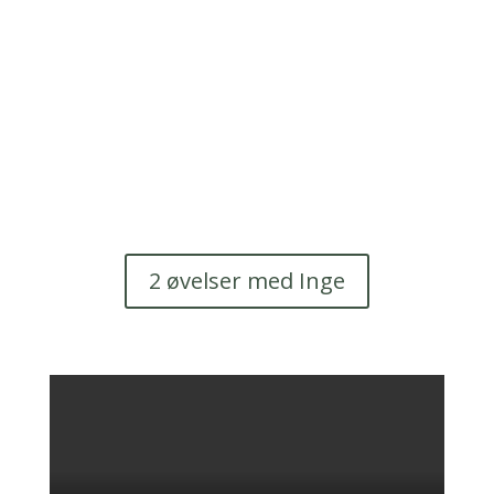
Udvid din faglighed
Reserver din plads på holdet i dag.
Tilmeld dig her
2 øvelser med Inge