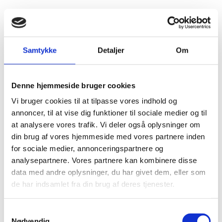
at kroppen viser vejen, når vi tør lytte.
-Inge
Samtykke
Detaljer
Om
Denne hjemmeside bruger cookies
Vi bruger cookies til at tilpasse vores indhold og
annoncer, til at vise dig funktioner til sociale medier og til
at analysere vores trafik. Vi deler også oplysninger om
din brug af vores hjemmeside med vores partnere inden
for sociale medier, annonceringspartnere og
analysepartnere. Vores partnere kan kombinere disse
data med andre oplysninger, du har givet dem, eller som
de har indsamlet fra din brug af deres tjenester.
Supervision
Samtykkevalg
Nødvendig