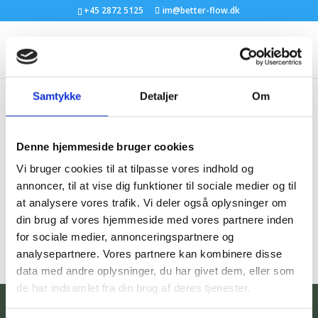
+45 2872 5125
im@better-flow.dk
Samtykke
Detaljer
Om
ChatGPT Image 10. mar.
2026 10.03.43
Denne hjemmeside bruger cookies
Vi bruger cookies til at tilpasse vores indhold og
af
Inge Svane
|
10 mar 2026
annoncer, til at vise dig funktioner til sociale medier og til
at analysere vores trafik. Vi deler også oplysninger om
din brug af vores hjemmeside med vores partnere inden
for sociale medier, annonceringspartnere og
analysepartnere. Vores partnere kan kombinere disse
data med andre oplysninger, du har givet dem, eller som
de har indsamlet fra din brug af deres tjenester.