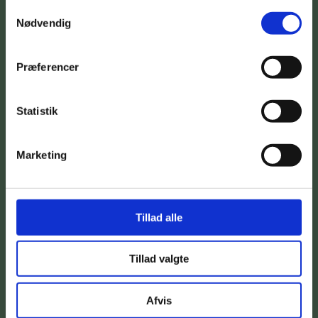
Samtykkevalg
Nødvendig
Betterflow v/Inge Svane
Langå Mark 24
8870 Langå
Præferencer
+45 2872 5125
im@better-flow.dk
Statistik
Marketing
Tillad alle
” Først når vi accepterer vores sår, kan vi
begynde at hele.”
Tillad valgte
Inge Svane
Afvis