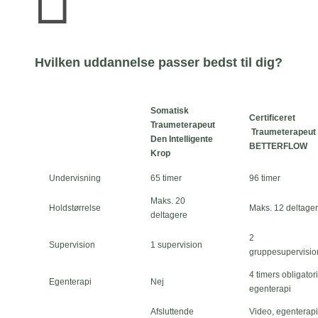

Hvilken uddannelse passer bedst til dig?
Somatisk
Certificeret
Traumeterapeut
Traumeterapeut
Den Intelligente
BETTERFLOW
Krop
Undervisning
65 timer
96 timer
Maks. 20
Holdstørrelse
Maks. 12 deltage
deltagere
2
Supervision
1 supervision
gruppesupervisio
4 timers obligator
Egenterapi
Nej
egenterapi
Afsluttende
Video, egenterapi