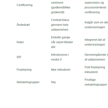
ceremoni
supervision og
Certificering
(godkendt/ikke
procesorienteret
godkendt)
certificering
Centralt fokus
Indgår som en del
Åndedræt
gennem hele
undervisningen
uddannelsen
Enkelte gange
Integreret del af
Natur
når vejret tillader
undervisningen
det
Introduceres i
Gennemgående d
ISP
modul 4
af uddannelsen
Fuld forplejning
Forplejning
Ikke inkluderet
inkluderet
Frivillige
Netværksgrupper
Nej
netværksgrupper