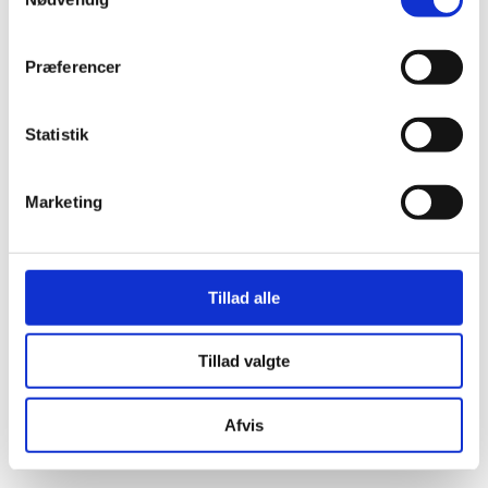
I dette modul guider jeg dig ind i nervesystemets komplekse
funktion gennem bl.a.
polyvagal teori
, som giver en
Præferencer
kropslig forståelse af, hvordan vi skifter mellem tryghed,
kamp/flugt og kollaps.
Statistik
Vi arbejder med dine egne erfaringer – særligt de
situationer, hvor du har været
rørt, ramt eller rystet
, og
hvordan kroppen reagerede. Kontakt til egen krop er et
fundamentalt udgangspunkt for uddannelsen.
Marketing
Vi introducerer
begreberne
traumeperspektivkæde
og
ressourcekæd
e
, som viser, hvordan hændelser skaber reaktionskæder i
Tillad alle
kroppen – og hvordan ressourcer kan støtte regulering og
kontakt.
Du laver privat, personligt arbejde med dig selv gennem
Tillad valgte
sansning, åndedræt, bevægelse og refleksion. Samtidig er
alle metoder og øvelser udvalgt, så de også
kan bruges
direkte i din professionelle praksis
.
Afvis
Vi arbejder med pendulering som reguleringsmetode og
mærker nervesystemets bevægelser mellem aktivering og