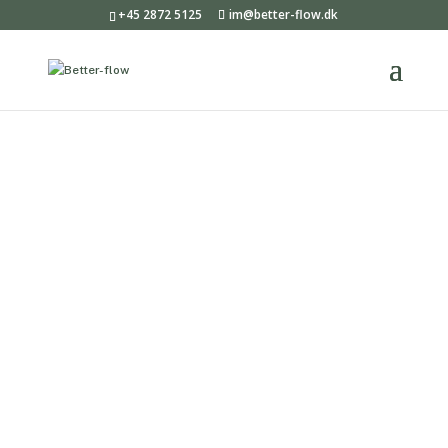
+45 2872 5125
im@better-flow.dk
SOMATISK
TRAUMETERAPEUT
UDDANNELSE
5 moduler – 65 undervisningstimer.
Opstart den 19. september 2026
SOMATISK TRAUMETERAPEUT
UDDANNELSE ER EN PRAKSISNÆR
REJSE IND I KROPPEN,
NERVESYSTEMET, ÅNDEDRÆTTET OG
REGULERING