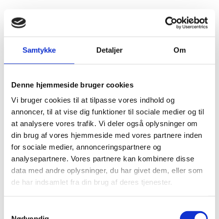
Modul 1 - Dybdegående forståelse af dit
nervesystem
Samtykke
Detaljer
Om
Modul 2 - Kropslige interventioner og
helende metoder
Denne hjemmeside bruger cookies
Modul 3 - Kreativ integration, musik og
Vi bruger cookies til at tilpasse vores indhold og
annoncer, til at vise dig funktioner til sociale medier og til
kropslig sansning
at analysere vores trafik. Vi deler også oplysninger om
din brug af vores hjemmeside med vores partnere inden
Modul 4 - Integration, ISP, og bæredygtig
for sociale medier, annonceringspartnere og
analysepartnere. Vores partnere kan kombinere disse
selvomsorg
data med andre oplysninger, du har givet dem, eller som
de har indsamlet fra din brug af deres tjenester.
Modul 5 - Opfølgningsdag og afsluttende
ceremoni (Eksamen)
Samtykkevalg
Nødvendig