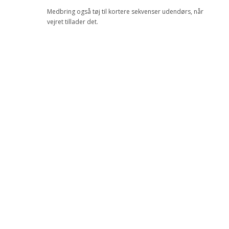
Medbring også tøj til kortere sekvenser udendørs, når
vejret tillader det.
Reserver din plads på holdet og prøv 2 af
Inges øvelser
Tilmeld dig her
2 øvelser med Inge