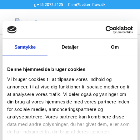
+45 2872 5125
im@better-flow.dk
Samtykke
Detaljer
Om
Denne hjemmeside bruger cookies
Alle traumer bærer en gave.
af
Inge Svane
|
15 sep 2025
|
Uncategorized
Vi bruger cookies til at tilpasse vores indhold og
annoncer, til at vise dig funktioner til sociale medier og til
”Alle traumer bærer en gave. Først når vi lader kroppen
at analysere vores trafik. Vi deler også oplysninger om
arbejde med traumet, kan vi indløse den” Da Inge
din brug af vores hjemmeside med vores partnere inden
Svanes storebror døde af kræft for fire år siden, var
for sociale medier, annonceringspartnere og
det, som var hun et puslespil, nogen havde tabt på
analysepartnere. Vores partnere kan kombinere disse
gulvet. Sygdommen havde åbnet op for dybe samtaler
data med andre oplysninger, du har givet dem, eller som
om...
de har indsamlet fra din brug af deres tjenester.